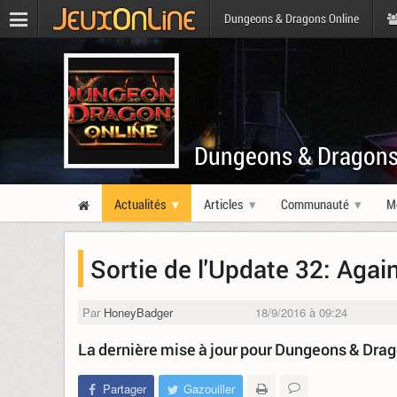
Dungeons & Dragons Online
Dungeons & Dragons
Actualités
Articles
Communauté
M
Sortie de l'Update 32: Agai
Par
HoneyBadger
18/9/2016 à 09:24
La dernière mise à jour pour Dungeons & Dra
Partager
Gazouiller