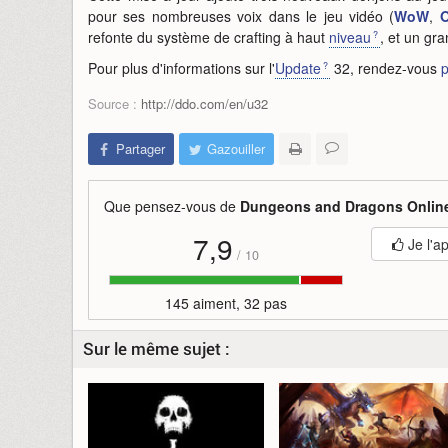
pour ses nombreuses voix dans le jeu vidéo (
WoW
,
O
refonte du système de crafting à haut
niveau
, et un gr
Pour plus d'informations sur l'
Update
32, rendez-vous
p
Source :
http://ddo.com/en/u32
Partager
Gazouiller
Que pensez-vous de
Dungeons and Dragons Onlin
7,9
Je l'a
/
10
145 aiment, 32 pas
Sur le même sujet :