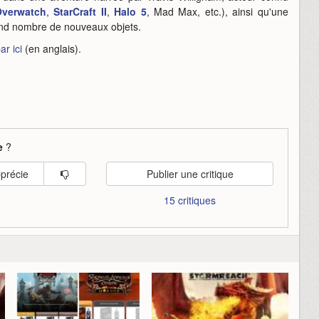
verwatch
,
StarCraft II
,
Halo 5
, Mad Max, etc.), ainsi qu'une
and nombre de nouveaux objets.
ar ici
(en anglais).
e
?
pprécie
Publier une critique
15 critiques