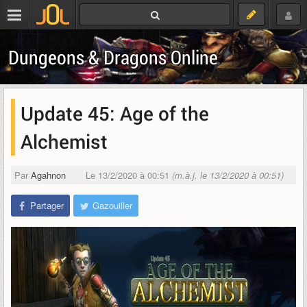
Dungeons & Dragons Online
Update 45: Age of the
Alchemist
Par
Agahnon
Le 13/2/2020 à 00:51
(m.à.j. le 13/2/2020 à 00:51)
Partager
Gazouiller