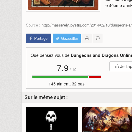
le 40ème anni
Source :
http://massively.joystiq.com/2014/02/10/dungeons-and
Partager
Gazouiller
Que pensez-vous de
Dungeons and Dragons Onlin
7,9
Je l'a
/
10
145 aiment, 32 pas
Sur le même sujet :