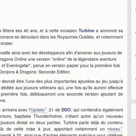
 fêtera ses 40 ans, et à cette occasion
Turbine
a annoncé sa
romans se déroulant dans les Royaumes Oubliés, et notamment
minster.
aille ainsi avec les développeurs afin d'amener aux joueurs de
gons Online une version "online" de la légendaire aventure
 of Eveningstar", parue en version papier pour la première fois
Donjons & Dragons: Seconde Edition.
 devrait être l'une des plus importantes ajoutées au jeu jusqu'à
 dédiée aux joueurs vétérans qui, une fois qu'ils auront effectué
 première fois, débloqueront une seconde version ajoutant de
ons.
 arrivera avec l'
Update
21 de
DDO
, qui contiendra également
nture, baptisée Thunderholme, n'étant autre qu'un nouveau
joueurs divisé en deux parties. Turbine parle déjà du contenu
delà de cette mise à jour, apportant notamment un
niveau
nté à 30, ainsi que d'autres éléments spéciaux pour célébrer