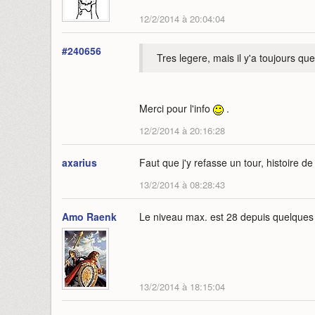
12/2/2014 à 20:04:04
#240656
Tres legere, mais il y'a toujours q
Merci pour l'info
.
12/2/2014 à 20:16:28
axarius
Faut que j'y refasse un tour, histoire d
13/2/2014 à 08:28:43
Amo Raenk
Le niveau max. est 28 depuis quelques
13/2/2014 à 18:15:04