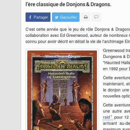
l'ère classique de Donjons & Dragons.
Partager
Gazouiller
C'est cette année que le jeu de rôle Donjons & Dragons
collaboration avec Ed Greenwood, auteur de nombreux 
connu pour avoir décrit en détail la vie de l'archimage El
Greenwood trav
Dungeons & Dra
"Haunted Halls
en 1992 pour 
Cette aventure
maintenant, et
le donjon une
nouvelles opti
Cette aventure
une autre ave
raid
pour 12 
arrivant au-
maximum augme