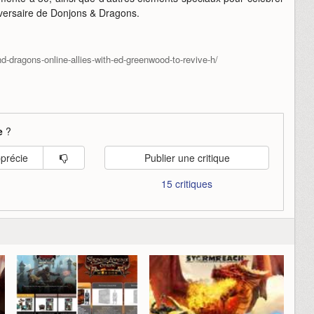
versaire de Donjons & Dragons.
-dragons-online-allies-with-ed-greenwood-to-revive-h/
e
?
pprécie
Publier une critique
15 critiques