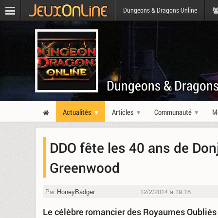
Dungeons & Dragons Online
Dungeons & Dragons
Actualités
Articles
Communauté
M
DDO fête les 40 ans de Don
Greenwood
Par
HoneyBadger
12/2/2014 à 19:16
Le célèbre romancier des Royaumes Oubliés s'