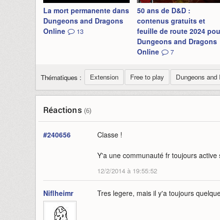
La mort permanente dans
50 ans de D&D :
Dungeons and Dragons
contenus gratuits et
Online
feuille de route 2024 pou
13
Dungeons and Dragons
Online
7
Extension
Free to play
Dungeons and D
Thématiques :
Réactions
(6)
#240656
Classe !
Y'a une communauté fr toujours active
12/2/2014 à 19:55:52
Niflheimr
Tres legere, mais il y'a toujours quelq