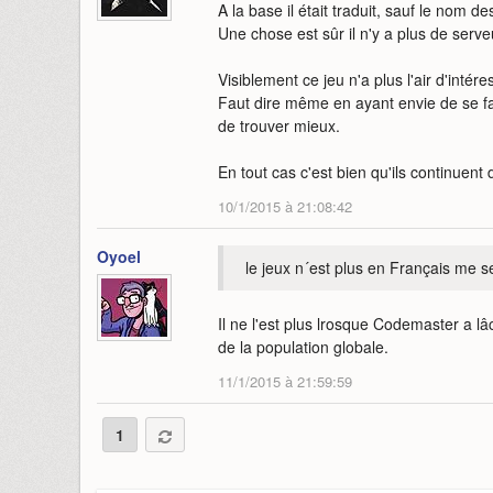
A la base il était traduit, sauf le nom d
Une chose est sûr il n'y a plus de serve
Visiblement ce jeu n'a plus l'air d'int
Faut dire même en ayant envie de se f
de trouver mieux.
En tout cas c'est bien qu'ils continuent 
10/1/2015 à 21:08:42
Oyoel
le jeux n´est plus en Français me s
Il ne l'est plus lrosque Codemaster a l
de la population globale.
11/1/2015 à 21:59:59
1