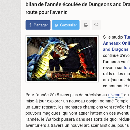
bilan de l'année écoulée de Dungeons and Drag
route pour l'avenir.
Partager
Gazouiller
Si le studio
Tu
Anneaux Onl
and Dragons 
continue d'évo
l'année à venir
revenu sur
for
raids et les m
aux joueurs, d
communauté et
Pour l'année 2015 sans plus de précision au
niveau
du 
mise à jour explorer un nouveau donjon nommé Temple of
un autre registre, les monstres champions vont révéler l
pouvoirs magiques, qui vont attirer l'attention des avent
l'année, le Warlock puisera dans ses sorts de quoi rédui
aventuriers à travers un nouvel arc scénaristique, pour