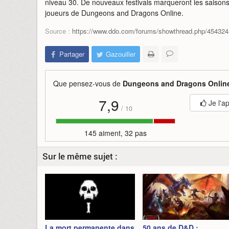
niveau 30. De nouveaux festivals marqueront les saison
joueurs de Dungeons and Dragons Online.
Source :
https://www.ddo.com/forums/showthread.php/454324-
Partager
Gazouiller
Que pensez-vous de
Dungeons and Dragons Onlin
7,9
Je l'a
/
10
145 aiment, 32 pas
Sur le même sujet :
La mort permanente dans
50 ans de D&D :