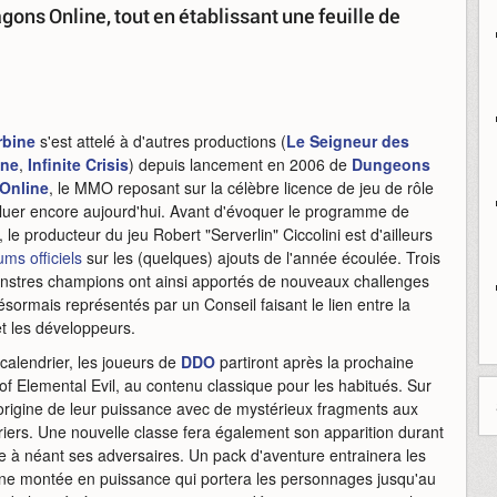
ons Online, tout en établissant une feuille de
rbine
s'est attelé à d'autres productions (
Le Seigneur des
ine
,
Infinite Crisis
) depuis lancement en 2006 de
Dungeons
Online
, le MMO reposant sur la célèbre licence de jeu de rôle
luer encore aujourd'hui. Avant d'évoquer le programme de
, le producteur du jeu Robert "Serverlin" Ciccolini est d'ailleurs
ums officiels
sur les (quelques) ajouts de l'année écoulée. Trois
onstres champions ont ainsi apportés de nouveaux challenges
ésormais représentés par un Conseil faisant le lien entre la
 les développeurs.
calendrier, les joueurs de
DDO
partiront après la prochaine
 Elemental Evil, au contenu classique pour les habitués. Sur
'origine de leur puissance avec de mystérieux fragments aux
uriers. Une nouvelle classe fera également son apparition durant
re à néant ses adversaires. Un pack d'aventure entrainera les
 une montée en puissance qui portera les personnages jusqu'au