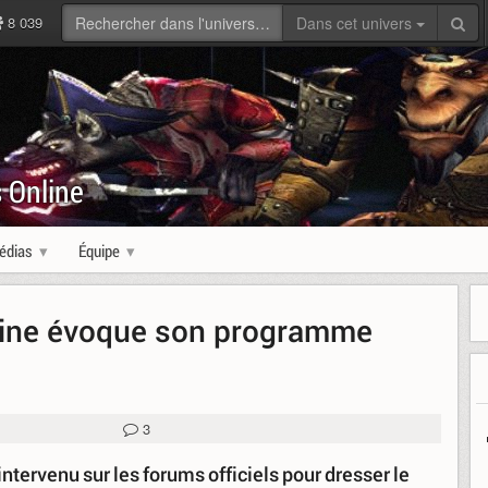
8 039
Dans cet univers
 Online
édias
Équipe
ine évoque son programme
3
intervenu sur les forums officiels pour dresser le