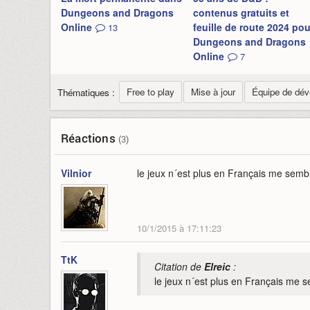
Dungeons and Dragons
contenus gratuits et
Online
feuille de route 2024 pou
13
Dungeons and Dragons
Online
7
Free to play
Mise à jour
Équipe de dé
Thématiques :
Réactions
(3)
Vilnior
le jeux n´est plus en Français me sembl
10/1/2015 à 17:11:23
TtK
Citation de
Elreic
:
le jeux n´est plus en Français me s