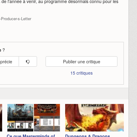
s de l'année à venir, au programme désormais connu pour les
Producer-s-Letter
e
?
pprécie
Publier une critique
15 critiques
Ce que Masterminds of
Dungeons & Dragons